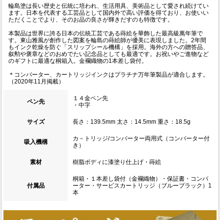
輪島塗は長い歴史と伝統に培われ、生活用具、美術品として愛され続けてい
ます。日本を代表する工芸品として国内外で高い評価を得ており、お使いい
ただくことでより、そのお品の良さが輝きだすのも特徴です。
本製品は世界に誇る日本の伝統工芸である蒔絵を華飾した最高級萬年筆で
す。東山雅風が創作した図案を輪島の蒔絵師が優美に表現しました。2年間
もインク乾燥を防ぐ「スリップシール機構」を採用。海外の方への贈答品、
叙勲や褒章などのおめでたい記念品としても最適です。お祝いやご進物など
のギフトに最適な桐箱入。金襴織物の1本差し袋付。
＊コンバーター、カートリッジインクはプラチナ万年筆製品が適合します。
（2020年11月掲載）
１４金ペン先
ペン先
・中字
サイズ
長さ：139.5mm 太さ：14.5mm 重さ：18.5g
カ－トリッジ/コンバーター両用式（コンバーター付
吸入機構
き）
素材
樹脂ボディに漆塗り仕上げ・蒔絵
桐箱・１本差し袋付（金襴織物）・保証書・コンバ
付属品
ーター・サービスカートリッジ（ブルーブラック）1
本