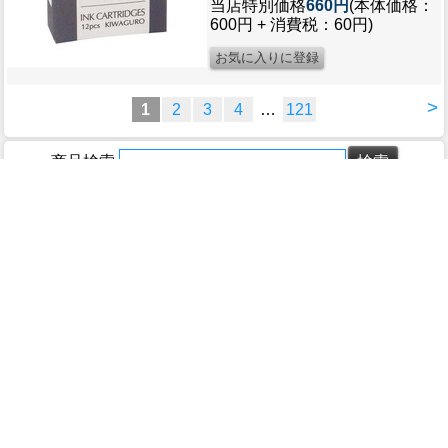
当店特別価格
660円
(本体価格：
600円 + 消費税：60円)
>
1
2
3
4
…
121
商品検索
ホーム
マイページ
カート
ログイン
メルマガ申込/停止
特定商取引法に基づく表示
送料とお支払い方法について
個人情報の取扱いについて
ボールペン 高級筆記具ギフト専門店 ペンタイム