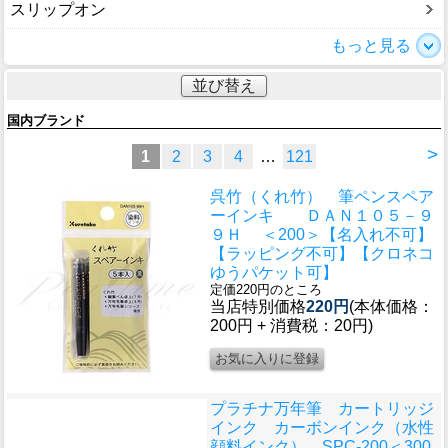
スリップオン
もっと見る
並び替え
国内ブランド
>
1
2
3
4
…
121
呉竹（くれ竹） 筆ペンスペア
ーインキ ＤＡＮ１０５－９
９Ｈ ＜200＞【名入れ不可】
【ラッピング不可】【クロネコ
ゆうパケット可】
定価220円のところ
当店特別価格
220円
(本体価格：
200円 + 消費税：20円)
プラチナ万年筆 カートリッジ
インク カーボンインク（水性
顔料インク） SPC-200＜300