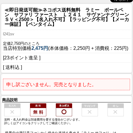
≪即日発送可能≫ネコポス送料無料 ラミー ボールペ
ン サファリ ファースト Ｌ２４１ サヴァンナグリーン
ＳＶ＜2500＞【名入れ不可】【ラッピング不可】【メーカ
ー保証】【ペンタイム】
l241sv
定価2,750円のところ
当店特別価格
2,475円
(本体価格：2,250円 + 消費税：225円)
[23ポイント進呈 ]
[ 送料込 ]
申し訳ございません。完売となりました。
商品説明
送料・名入れ料金は別途費用を要する場合がございます。
詳しくはアイコンをクリックしてご確認ください。