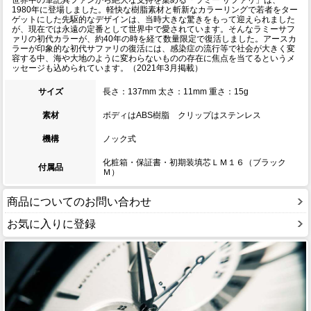
世界中の筆記具ファンから絶大な支持を集める「ラミー サファリ」は、
1980年に登場しました。軽快な樹脂素材と斬新なカラーリングで若者をター
ゲットにした先駆的なデザインは、当時大きな驚きをもって迎えられました
が、現在では永遠の定番として世界中で愛されています。そんなラミーサフ
ァリの初代カラーが、約40年の時を経て数量限定で復活しました。アースカ
ラーが印象的な初代サファリの復活には、感染症の流行等で社会が大きく変
容する中、海や大地のように変わらないものの存在に焦点を当てるというメ
ッセージも込められています。（2021年3月掲載）
サイズ
長さ：137mm 太さ：11mm 重さ：15g
素材
ボディはABS樹脂 クリップはステンレス
機構
ノック式
化粧箱・保証書・初期装填芯ＬＭ１６（ブラック
付属品
Ｍ）
商品についてのお問い合わせ
お気に入りに登録