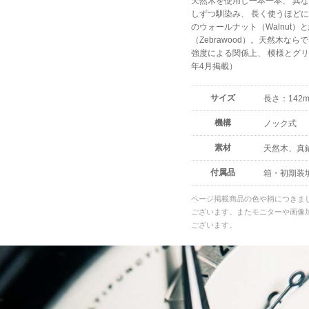
天然木を使用し一本一本、 異
しずつ馴染み、 長く使うほど
のウォールナット（Walnut
（Zebrawood）。天然木
強度による関係上、 模様とグリ
年4月掲載）
サイズ
長さ：142m
機構
ノック式
素材
天然木、真
付属品
箱・初期装填
ページ掲載商品の色や柄につきま
ございます。またモニターや画像
ございます。