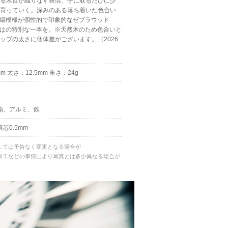
なる木目が織りなす表情。手に取るたびに少
に育っていく。深みのある落ち着いた色合い
）と縞模様が個性的で印象的なゼブラウッド
ならではの特別な一本を。※天然木のため色合いと
ップの太さに個体差がございます。（2026
m 太さ：12.5mm 重さ：24g
鍮、アルミ、鉄
芯0.5mm
しては予告なく変更となる場合が
加工などの事情により写真とは多少異なる場合が