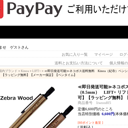
ませ ゲストさん
お気に入り一覧
マイページ
ログ
送料とお支払い方法について
個人情報の
国内ブランド
>
Kitera
>
LIFT+
> ≪即日発送可能≫ネコポス送料無料 Kitera（紀寺）ペンシル（0.
】【ラッピング無料】【メーカー保証】【ペンタイム】
≪即日発送可能≫ネコポス送
（0.5mm） LIFT+ リフ
可】【ラッピング無料】
商品番号 liwood05
定価6,600円のところ
当店特別価格
6,600円
(本体価格
[60ポイント進呈 ]
[ 送料込 ]