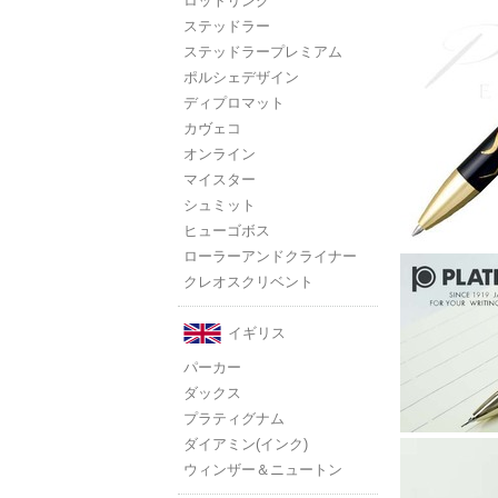
ロットリング
ステッドラー
ステッドラープレミアム
ポルシェデザイン
ディプロマット
カヴェコ
オンライン
マイスター
シュミット
ヒューゴボス
ローラーアンドクライナー
クレオスクリベント
イギリス
パーカー
ダックス
プラティグナム
ダイアミン(インク)
ウィンザー＆ニュートン