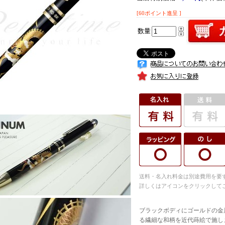
[60ポイント進呈 ]
数量
送料・名入れ料金は別途費用を要
詳しくはアイコンをクリックして
ブラックボディにゴールドの金
る繊細な和柄を近代蒔絵で施し