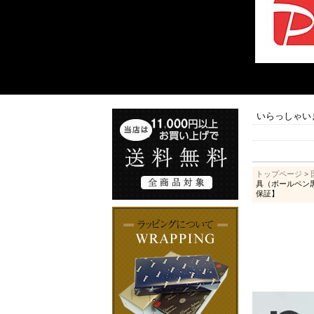
いらっしゃい
トップページ
>
具（ボールペン黒
保証】