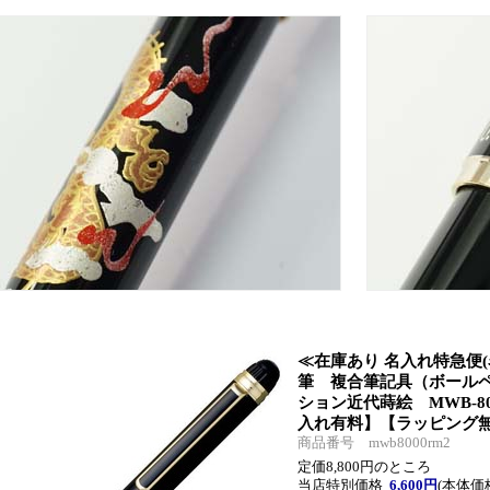
≪在庫あり 名入れ特急便
筆 複合筆記具（ボールペ
ション近代蒔絵 MWB-80
入れ有料】【ラッピング
商品番号 mwb8000rm2
定価8,800円のところ
当店特別価格
6,600円
(本体価格