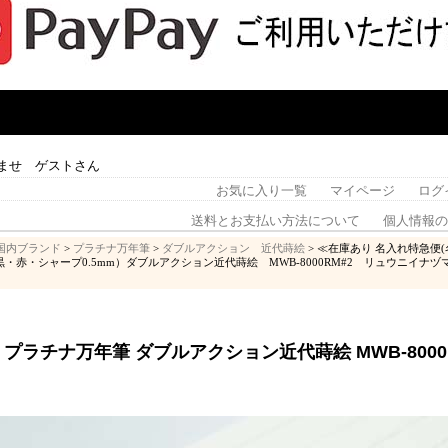
ませ ゲストさん
お気に入り一覧
マイページ
ログ
送料とお支払い方法について
個人情報の
国内ブランド
>
プラチナ万年筆
>
ダブルアクション 近代蒔絵
> ≪在庫あり 名入れ特急
・赤・シャープ0.5mm）ダブルアクション近代蒔絵 MWB-8000RM#2 リュウニイナ
プラチナ万年筆 ダブルアクション近代蒔絵 MWB-8000