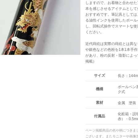
しますので、お着物と合わせた
本を感じさせるアイテムとして
おすすめです。筆記具としては
る油性インクを使用したボールペ
し、回転式操作でスマートな使
ください。
近代蒔絵は実際の蒔絵とは異な
や銀色などの色粉を1本1本手
があり、粉の反射・陰影によって
掲載）
サイズ
長さ：144m
ボールペン
機構
ク式
素材
金属 塗装
化粧箱・説
付属品
赤）・0.5
ページ掲載商品の色や柄につきま
ございます。またモニターや画像