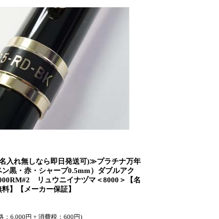
(名入れ無しなら即日発送可)≫プラチナ万年
ン黒・赤・シャープ0.5mm）ダブルアク
00RM#2 リュウニイナヅマ＜8000＞【名
無料】【メーカー保証】
：6,000円 + 消費税：600円)