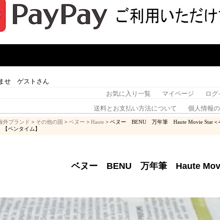
ませ ゲストさん
お気に入り一覧
マイページ
ログ
送料とお支払い方法について
個人情報の
海外ブランド
>
その他の国
>
ベヌー
>
Haute
> ベヌー BENU 万年筆 Haute Movie 
】【ペンタイム】
ベヌー BENU 万年筆 Haute Movie