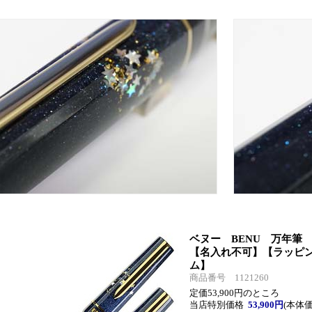
ベヌー BENU 万年筆 Hau
【名入れ不可】【ラッピ
ム】
商品番号 1121260
定価53,900円のところ
当店特別価格
53,900円
(本体価