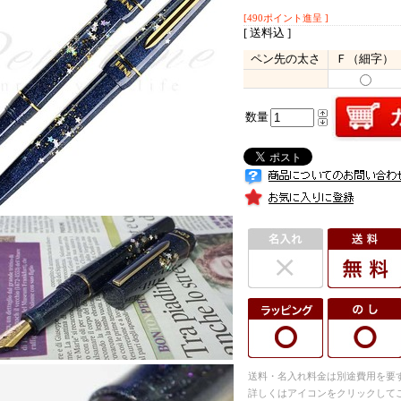
[490ポイント進呈 ]
[ 送料込 ]
ペン先の太さ
Ｆ（細字）
数量
送料・名入れ料金は別途費用を要
詳しくはアイコンをクリックして