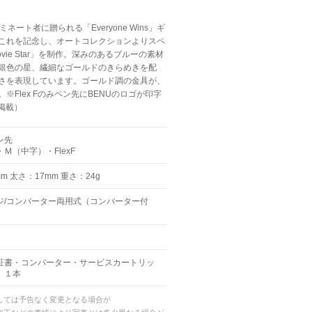
ネート者に贈られる「Everyone Wins」ギ
これを記念し、オートコレクションよりスペ
ie Star」を制作。深みのあるブルーの素材
銀色の星、繊細なゴールドのきらめきを配
さを表現しています。ゴールド調の金具が、
Flex Fのみペン先にBENUのロゴが印字
掲載）
ン先
Ｍ（中字）・FlexF
m 太さ：17mm 重さ：24g
ジ/コンバーター両用式（コンバーター付
証書・コンバーター・サービスカートリッ
）１本
しては予告なく変更となる場合が