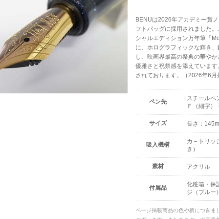
BENUは2026年アカデミー賞ノミ
フトバッグに採用されました。
シャルエディション万年筆「Mov
に、ホログラフィックな輝き、
し、映画界最高の祭典の華やか
優雅さと祝祭感を添えています。※
されております。（2026年6月
スチールペ
ペン先
Ｆ（細字）・
サイズ
長さ：145m
カ－トリッ
吸入機構
き）
素材
アクリル
化粧箱・保
付属品
ジ（ブルー
ページ掲載商品の色や柄につきま