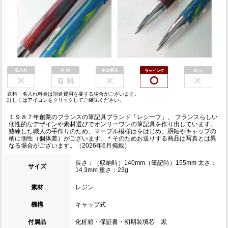
送料・名入れ料金は別途費用を要する場合がございます。
詳しくはアイコンをクリックしてご確認ください。
１９８７年創業のフランスの筆記具ブランド「レシーフ」。 フランスらしい
個性的なデザインや素材選びでオンリーワンの筆記具を作り出しています。
熟練した職人の手作りのため、マーブル模様はをはじめ、胴軸やキャップの
柄に個性（個体差）がございます。＊そのためお送りする商品は写真とは異
なる場合がございます。（2026年6月掲載）
長さ：（収納時）140mm（筆記時）155mm 太さ：
サイズ
14.3mm 重さ：23g
素材
レジン
機構
キャップ式
付属品
化粧箱・保証書・初期装填芯 黒