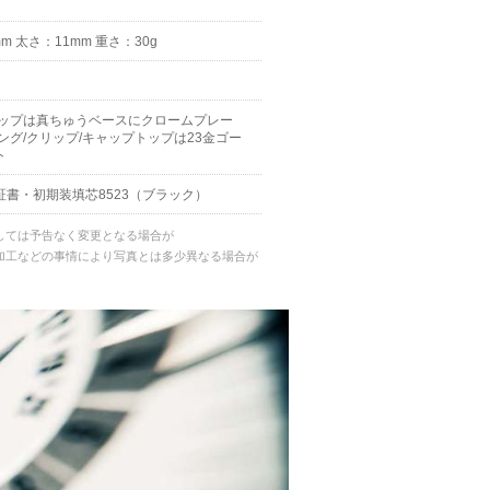
m 太さ：11mm 重さ：30g
ャップは真ちゅうベースにクロームプレー
ング/クリップ/キャップトップは23金ゴー
ト
証書・初期装填芯8523（ブラック）
しては予告なく変更となる場合が
加工などの事情により写真とは多少異なる場合が