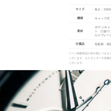
サイズ
長さ：150m
機構
キャップ式
ボディ/キ
素材
ト 口金/リ
ルドプレー
付属品
化粧箱・保
ページ掲載商品の色や柄につきま
ございます。またモニターや画像
ございます。