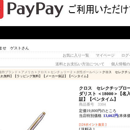
ませ ゲストさん
お気に入り一覧
マイページ
ログ
送料とお支払い方法について
個人情報の
海外ブランド
>
アメリカ
>
クロス
>
センチュリー２
>
水性ボールペン
> クロス セレクチ
名入れ無料】【ラッピング無料】【メーカー保証】【ペンタイム】
クロス セレクチップロー
ダリスト ＜18000＞
証】【ペンタイム】
商品番号 3304
定価19,800円のところ
当店特別価格
13,662円
(本体価
[124ポイント進呈 ]
[ 送料込 ]