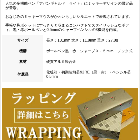
人気の多機能ペン「アバンギャルド ライト」にミッキーデザインの限定品
が登場。
おなじみのミッキーマウスがかわいらしいシルエットで表現されています。
手帳や胸ポケットにすっきりと収まるコンパクトでスタイリッシュなボデ
ィ。黒・赤ボールペンと0.5mmのシャープペンシルの3機能を内蔵。
サイズ
長さ：131mm 太さ：11.8mm 重さ：27.8g
機構
ボールペン黒 赤 シャープ０．５ｍｍ ノック式
素材
硬質アルミ軽合金
化粧箱・初期装填芯92RE（黒・赤）・ペンシル芯
付属品
0.5mm