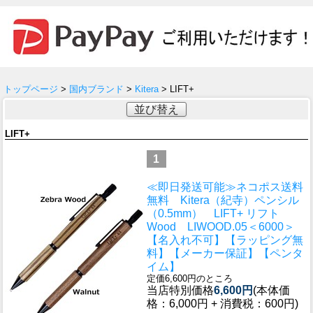
トップページ
>
国内ブランド
>
Kitera
> LIFT+
並び替え
LIFT+
1
≪即日発送可能≫ネコポス送料
無料 Kitera（紀寺）ペンシル
（0.5mm） LIFT+ リフト
Wood LIWOOD.05＜6000＞
【名入れ不可】【ラッピング無
料】【メーカー保証】【ペンタ
イム】
定価6,600円のところ
当店特別価格
6,600円
(本体価
格：6,000円 + 消費税：600円)