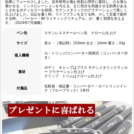
効果にフォーカスしました。近年研究が進む色彩心理学に着目し、心を落ち
着かせる、インスピレーションを与える、また気分を高揚させる効果がある
とされるボディカラーを採用。サテンメタリックのグラデーションで美しく
仕上げました。日記を書く時、ライフプランを立てる時、そして言葉で創作
する時。「パーカー・IM ライティングリチュアル」が、書く習慣を支えま
す。（2024年7月掲載）
ペン先
ステンレススチールペン先 クローム仕上げ
サイズ
長さ：（筆記時）153mm 太さ：10mm 重さ：33g
カ－トリッジ/コンバーター両用式（コンバーター付
吸入機構
き）
ボディ キャップはブラス サテンメタリックラッカ
素材
ー グラデーション仕上げ
クリップ トリムはクローム仕上げ
化粧箱・保証書・コンバーター・カートリッジイン
付属品
ク（ブルーブラック）1本付