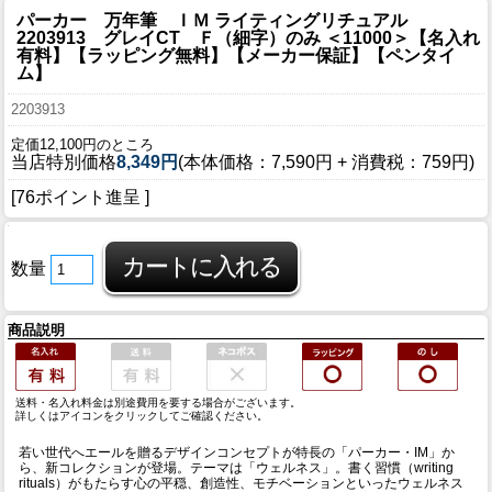
パーカー 万年筆 ＩＭ ライティングリチュアル
2203913 グレイCT Ｆ（細字）のみ ＜11000＞【名入れ
有料】【ラッピング無料】【メーカー保証】【ペンタイ
ム】
2203913
定価12,100円のところ
当店特別価格
8,349円
(本体価格：7,590円 + 消費税：759円)
[76ポイント進呈 ]
数量
商品説明
送料・名入れ料金は別途費用を要する場合がございます。
詳しくはアイコンをクリックしてご確認ください。
若い世代へエールを贈るデザインコンセプトが特長の「パーカー・IM」か
ら、新コレクションが登場。テーマは「ウェルネス」。書く習慣（writing
rituals）がもたらす心の平穏、創造性、モチベーションといったウェルネス