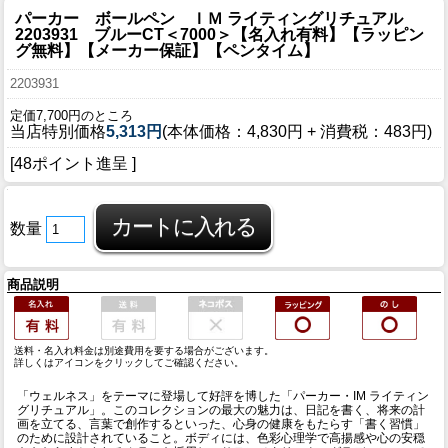
パーカー ボールペン ＩＭ ライティングリチュアル
2203931 ブルーCT＜7000＞【名入れ有料】【ラッピン
グ無料】【メーカー保証】【ペンタイム】
2203931
定価7,700円のところ
当店特別価格
5,313円
(本体価格：4,830円 + 消費税：483円)
[48ポイント進呈 ]
数量
商品説明
送料・名入れ料金は別途費用を要する場合がございます。
詳しくはアイコンをクリックしてご確認ください。
「ウェルネス」をテーマに登場して好評を博した「パーカー・IM ライティン
グリチュアル」。このコレクションの最大の魅力は、日記を書く、将来の計
画を立てる、言葉で創作するといった、心身の健康をもたらす「書く習慣」
のために設計されていること。ボディには、色彩心理学で高揚感や心の安穏