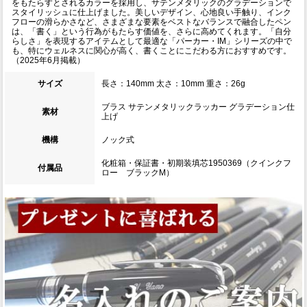
をもたらすとされるカラーを採用し、サテンメタリックのグラデーションで
スタイリッシュに仕上げました。美しいデザイン、心地良い手触り、インク
フローの滑らかさなど、さまざまな要素をベストなバランスで融合したペン
は、「書く」という行為がもたらす価値を、さらに高めてくれます。「自分
らしさ」を表現するアイテムとして最適な「パーカー・IM」シリーズの中で
も、特にウェルネスに関心が高く、書くことにこだわる方におすすめです。
（2025年6月掲載）
サイズ
長さ：140mm 太さ：10mm 重さ：26g
ブラス サテンメタリックラッカー グラデーション仕
素材
上げ
機構
ノック式
化粧箱・保証書・初期装填芯1950369（クインクフ
付属品
ロー ブラックM）