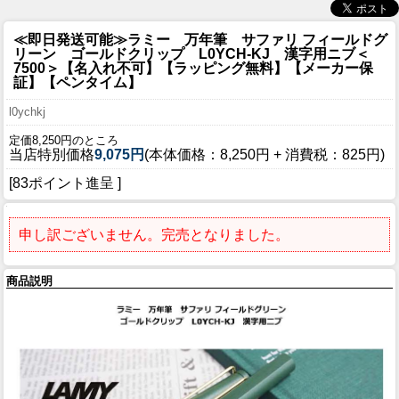
≪即日発送可能≫ラミー 万年筆 サファリ フィールドグ
リーン ゴールドクリップ L0YCH-KJ 漢字用ニブ＜
7500＞【名入れ不可】【ラッピング無料】【メーカー保
証】【ペンタイム】
l0ychkj
定価8,250円のところ
当店特別価格
9,075円
(本体価格：8,250円 + 消費税：825円)
[83ポイント進呈 ]
申し訳ございません。完売となりました。
商品説明