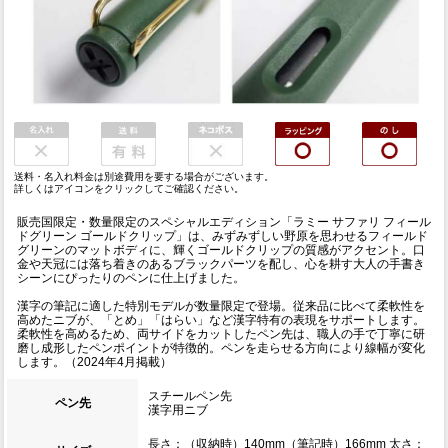
送料・名入れ料金は別途費用を要する場合がございます。
詳しくはアイコンをクリックしてご確認ください。
販売国限定・数量限定のスペシャルエディション「ラミー サファリ フィール
ドグリーン ゴールドクリップ」は、みずみずしい野原を思わせるフィールド
グリーンのマットボディに、輝くゴールドクリップの質感がアクセント。口
金や天冠には落ち着きのあるブラックパーツを配し、心を耕す大人の手書き
シーンにぴったりのペンに仕上げました。
漢字の筆記に適した特別モデルが数量限定で登場。従来品に比べて柔軟性を
高めたニブが、「とめ」「はらい」など漢字特有の表現をサポートします。
柔軟性を高めるため、両サイドをカットしたペン先は、職人の手で丁寧に研
磨し成形したペンポイントが特徴的。ペンを走らせる方向により線幅が変化
します。（2024年4月掲載）
スチールペン先
ペン先
漢字用ニブ
長さ：（収納時）140mm（筆記時）166mm 太さ：