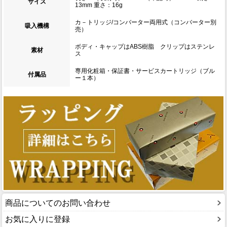
サイズ
13mm 重さ：16g
カ－トリッジ/コンバーター両用式（コンバーター別
吸入機構
売）
ボディ・キャップはABS樹脂 クリップはステンレ
素材
ス
専用化粧箱・保証書・サービスカートリッジ（ブル
付属品
ー１本）
商品についてのお問い合わせ
お気に入りに登録