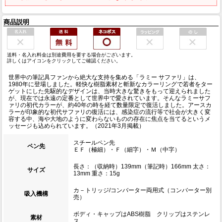
商品説明
送料・名入れ料金は別途費用を要する場合がございます。
詳しくはアイコンをクリックしてご確認ください。
世界中の筆記具ファンから絶大な支持を集める「ラミー サファリ」は、
1980年に登場しました。軽快な樹脂素材と斬新なカラーリングで若者をター
ゲットにした先駆的なデザインは、当時大きな驚きをもって迎えられました
が、現在では永遠の定番として世界中で愛されています。そんなラミーサフ
ァリの初代カラーが、約40年の時を経て数量限定で復活しました。アースカ
ラーが印象的な初代サファリの復活には、感染症の流行等で社会が大きく変
容する中、海や大地のように変わらないものの存在に焦点を当てるというメ
ッセージも込められています。（2021年3月掲載）
スチールペン先
ペン先
ＥＦ（極細）・Ｆ（細字）・Ｍ（中字）
長さ：（収納時）139mm（筆記時）166mm 太さ：
サイズ
13mm 重さ：15g
カ－トリッジ/コンバーター両用式（コンバーター別
吸入機構
売）
ボディ・キャップはABS樹脂 クリップはステンレ
素材
ス