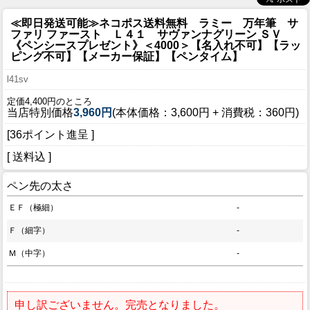
≪即日発送可能≫ネコポス送料無料 ラミー 万年筆 サ
ファリ ファースト Ｌ４１ サヴァンナグリーン ＳＶ
《ペンシースプレゼント》＜4000＞【名入れ不可】【ラッ
ピング不可】【メーカー保証】【ペンタイム】
l41sv
定価4,400円のところ
当店特別価格
3,960円
(本体価格：3,600円 + 消費税：360円)
[36ポイント進呈 ]
[ 送料込 ]
ペン先の太さ
ＥＦ（極細）
-
Ｆ（細字）
-
Ｍ（中字）
-
申し訳ございません。完売となりました。