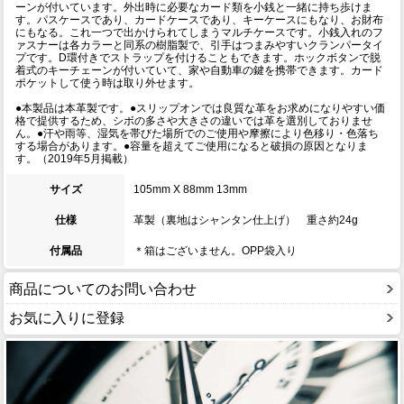
ーンが付いています。外出時に必要なカード類を小銭と一緒に持ち歩けま
す。パスケースであり、カードケースであり、キーケースにもなり、お財布
にもなる。これ一つで出かけられてしまうマルチケースです。小銭入れのフ
ァスナーは各カラーと同系の樹脂製で、引手はつまみやすいクランパータイ
プです。D環付きでストラップを付けることもできます。ホックボタンで脱
着式のキーチェーンが付いていて、家や自動車の鍵を携帯できます。カード
ポケットして使う時は取り外せます。
●本製品は本革製です。●スリップオンでは良質な革をお求めになりやすい価
格で提供するため、シボの多さや大きさの違いでは革を選別しておりませ
ん。●汗や雨等、湿気を帯びた場所でのご使用や摩擦により色移り・色落ち
する場合があります。●容量を超えてご使用になると破損の原因となりま
す。（2019年5月掲載）
サイズ
105mm X 88mm 13mm
仕様
革製（裏地はシャンタン仕上げ） 重さ約24g
付属品
＊箱はございません。OPP袋入り
商品についてのお問い合わせ
お気に入りに登録