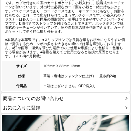
です。カブセ付きの２室のカードポケット、小銭入れに、脱着式のキーチェ
ーンが付いています。外出時に必要なカード類を小銭と一緒に持ち歩けま
す。パスケースであり、カードケースであり、キーケースにもなり、お財布
にもなる。これ一つで出かけられてしまうマルチケースです。小銭入れのフ
ァスナーは各カラーと同系の樹脂製で、引手はつまみやすいクランパータイ
プです。D環付きでストラップを付けることもできます。ホックボタンで脱
着式のキーチェーンが付いていて、家や自動車の鍵を携帯できます。カード
ポケットして使う時は取り外せます。
●本製品は本革製です。●スリップオンでは良質な革をお求めになりやすい価
格で提供するため、シボの多さや大きさの違いでは革を選別しておりませ
ん。●汗や雨等、湿気を帯びた場所でのご使用や摩擦により色移り・色落ち
する場合があります。●容量を超えてご使用になると破損の原因となりま
す。（2019年5月掲載）
サイズ
105mm X 88mm 13mm
仕様
革製（裏地はシャンタン仕上げ） 重さ約24g
付属品
＊箱はございません。OPP袋入り
商品についてのお問い合わせ
お気に入りに登録