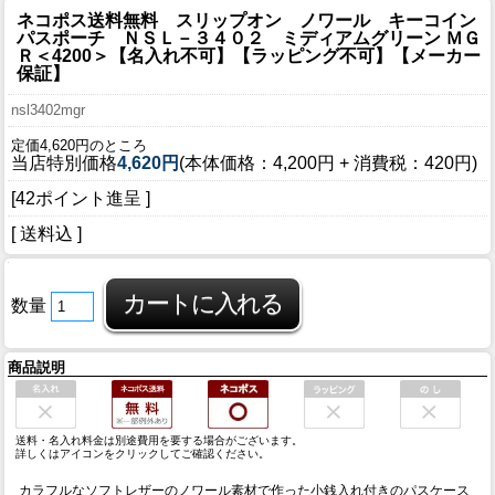
ネコポス送料無料 スリップオン ノワール キーコイン
パスポーチ ＮＳＬ－３４０２ ミディアムグリーン ＭＧ
Ｒ＜4200＞【名入れ不可】【ラッピング不可】【メーカー
保証】
nsl3402mgr
定価4,620円のところ
当店特別価格
4,620円
(本体価格：4,200円 + 消費税：420円)
[42ポイント進呈 ]
[ 送料込 ]
数量
商品説明
送料・名入れ料金は別途費用を要する場合がございます。
詳しくはアイコンをクリックしてご確認ください。
カラフルなソフトレザーのノワール素材で作った小銭入れ付きのパスケース