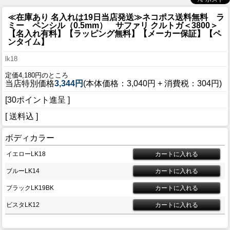
≪在庫あり 名入れは19日当店発送≫ネコポス送料無料 ラ
ミー ペンシル（0.5mm） サファリ クルトガ＜3800＞
【名入れ有料】【ラッピング無料】【メーカー保証】【ペ
ンタイム】
lk18
定価4,180円のところ
当店特別価格
3,344円
(本体価格：3,040円 + 消費税：304円)
[30ポイント進呈 ]
[ 送料込 ]
ボディカラー
イエローLK18
ブルーLK14
ブラックLK19BK
ビスタLK12