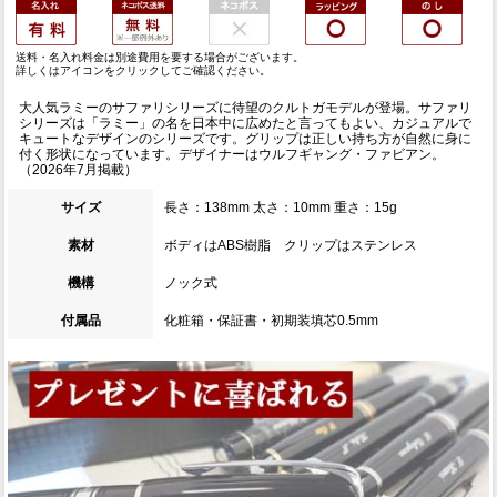
送料・名入れ料金は別途費用を要する場合がございます。
詳しくはアイコンをクリックしてご確認ください。
大人気ラミーのサファリシリーズに待望のクルトガモデルが登場。サファリ
シリーズは「ラミー」の名を日本中に広めたと言ってもよい、カジュアルで
キュートなデザインのシリーズです。グリップは正しい持ち方が自然に身に
付く形状になっています。デザイナーはウルフギャング・ファビアン。
（2026年7月掲載）
サイズ
長さ：138mm 太さ：10mm 重さ：15g
素材
ボディはABS樹脂 クリップはステンレス
機構
ノック式
付属品
化粧箱・保証書・初期装填芯0.5mm