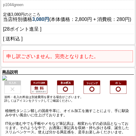
p1044green
定価3,080円のところ
当店特別価格
3,080円
(本体価格：2,800円 + 消費税：280円)
[28ポイント進呈 ]
[ 送料込 ]
申し訳ございません。完売となりました。
商品説明
送料・名入れ料金は別途費用を要する場合がございます。
詳しくはアイコンをクリックしてご確認ください。
植物性タンニン鞣しの国産牛革に、オイル加工を施すことにより、手に馴染
みやすい風合いに仕上げております。
IT化が進む中でも手帳やメモなど筆記具は、相変わらずの必須品となってお
ります。そのような中で、お洒落に筆記具を収納・持ち歩ける様、誕生した
スリムペンケース。使えば分かる満足感を、是非お楽しみくださいませ。