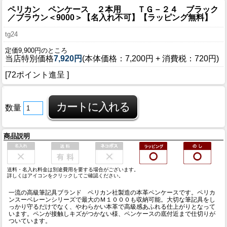
ペリカン ペンケース ２本用 ＴＧ－２４ ブラック
／ブラウン＜9000＞【名入れ不可】【ラッピング無料】
tg24
定価9,900円のところ
当店特別価格
7,920円
(本体価格：7,200円 + 消費税：720円)
[72ポイント進呈 ]
数量
商品説明
送料・名入れ料金は別途費用を要する場合がございます。
詳しくはアイコンをクリックしてご確認ください。
一流の高級筆記具ブランド ペリカン社製造の本革ペンケースです。ペリカ
ンスーベレーンシリーズで最大のＭ１０００も収納可能。大切な筆記具をし
っかり守るだけでなく、やわらかい本革で高級感あふれる仕上がりとなって
います。ペンが接触しキズがつかない様、ペンケースの底付近まで仕切りが
ついています。